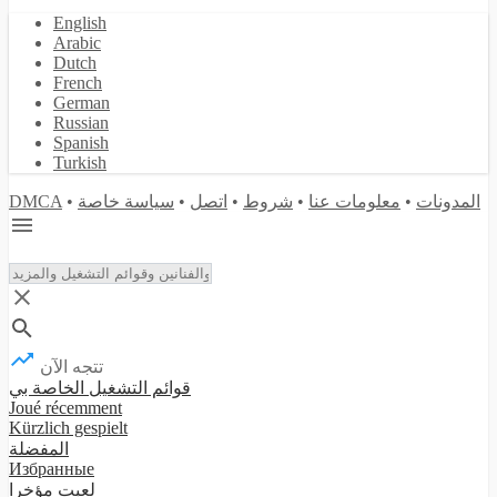
English
Arabic
Dutch
French
German
Russian
Spanish
Turkish
DMCA
•
سياسة خاصة
•
اتصل
•
شروط
•
معلومات عنا
•
المدونات
تتجه الآن
قوائم التشغيل الخاصة بي
Joué récemment
Kürzlich gespielt
المفضلة
Избранные
لعبت مؤخرا