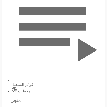
قوائم التشغيل
محطات
متجر