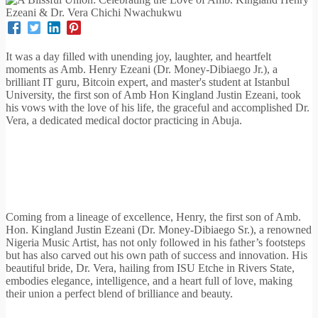
It was a day filled with unending joy, laughter, and heartfelt
moments as Amb. Henry Ezeani (Dr. Money-Dibiaego Jr.), a
brilliant IT guru, Bitcoin expert, and master's student at Istanbul
University, the first son of Amb Hon Kingland Justin Ezeani, took
his vows with the love of his life, the graceful and accomplished Dr.
Vera, a dedicated medical doctor practicing in Abuja.
Coming from a lineage of excellence, Henry, the first son of Amb.
Hon. Kingland Justin Ezeani (Dr. Money-Dibiaego Sr.), a renowned
Nigeria Music Artist, has not only followed in his father’s footsteps
but has also carved out his own path of success and innovation. His
beautiful bride, Dr. Vera, hailing from ISU Etche in Rivers State,
embodies elegance, intelligence, and a heart full of love, making
their union a perfect blend of brilliance and beauty.